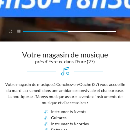
ATELIER
OLE DE MUSIQUE
02 76 12 44 8
GUE & INSTRUMENTS
Rejoignez-nous
AVIS
Votre magasin de musique
près d'Evreux, dans l’Eure (27)
ACTUALITÉS
Restez infor
CONTACT
INSCRIPTION NEWS
Votre magasin de musique à Conches-en-Ouche (27) vous accueille
du mardi au samedi dans une ambiance conviviale et chaleureuse.
La boutique art'Monys musique assure la vente d’instruments de
musique et d’accessoires :
Instruments à vents
Guitares
Instruments à cordes
Batteries