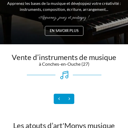
Apprenez les bases de la musique et développez votre créativité :
instruments, composition, écriture, arrangement...
Apprenez, jouez et partagez !
EN SAVOIR PLUS
Vente d’instruments de musique
à Conches-en-Ouche (27)
Instrument à corde
Retrouvez dans votre magasin
de musique un choix multiple
d’instruments à cordes : guitare,
violon, violoncelle...
Les atouts d’art'Monys musique