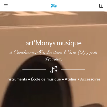


28 place De Gaulle
27190 Conches-en-Ouche
02 76 12 44 84
art'Monys musique
à Conches-en-Ouche dans l'Eure (27) près
d'Évreux
Adresse email de réception

Instruments • École de musique • Atelier • Accessoires
Recopier le code ci-contre

Rafraîchir le captcha
