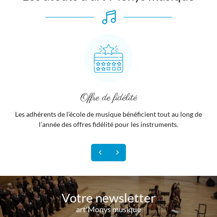
Vente d’instruments de musique et d’accessoires
Jouez avec des instruments
Réparation et entretien
Une école de musique

Apprentissage, patage et convivialité
de vos instruments de musique
de musique de qualité
à Couches-en-Ouches (27) dans l’Eure
Offre de fidélité
Les adhérents de l’école de musique bénéficient tout au long de
l’année des offres fidélité pour les instruments.
Votre newsletter
art'Monys musique