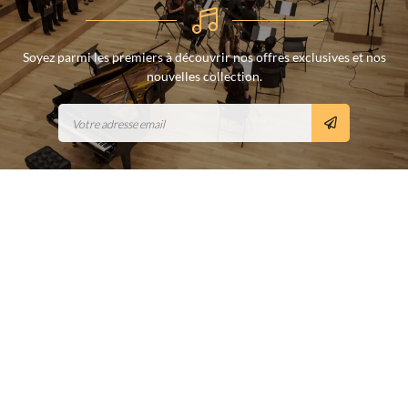
Soyez parmi les premiers à découvrir nos offres exclusives et nos
nouvelles collection.
Nos actualités
Découvrez les actualités de votre boutique de musique à Conches-
en-Ouche (27) près d'Evreux dans l'Eure.
Déstockage HORA
🎧 DÉSTOCKAGE EXCEPTIONNEL SUR LES GUITARES