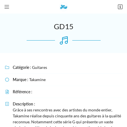


28 place De Gaulle
27190 Conches-en-Ouche
02 76 12 44 84
GD15
Catégorie :
Guitares

Marque :
Takamine

Adresse email de réception

Référence :

Recopier le code ci-contre
Description :


Grâce à ses rencontres avec des artistes du monde entier,
Rafraîchir le captcha
Takamine réalise depuis cinquante ans des guitares à la qualité

reconnue. Notamment cette série G qui présente un vaste