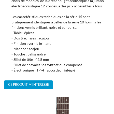
choix de modèles, de la dreadnought acoustique à la jumbo
électroacoustique 12-cordes, à des prix accessibles à tous.
Les caractéristiques techniques de la série 15 sont
pratiquement identiques à celles de la série 10 hormis les
En cochant cette case, vous consentez à recevoir nos propositions commerciales à
finitions vernis brillant, noire et sunburst.
l'adresse email indiqué ci-dessus. Vous pouvez vous désinscrire à tout moment en
utilisant
le formulaire de désinscription
.
- Table : épicéa
- Dos & éclisses : acajou
INSCRIPTION
- Finition : vernis brillant
- Manche : acajou
- Touche : palissandre
- Sillet de tête : 42,8 mm
- Sillet de chevalet : os synthétique compensé
- Électronique : TP-4T accordeur intégré
CE PRODUIT M'INTÉRESSE