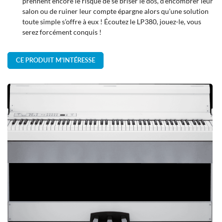
prennent encore le risque de se briser le dos, d’encombrer leur
salon ou de ruiner leur compte épargne alors qu’une solution
toute simple s’offre à eux ! Écoutez le LP380, jouez-le, vous
serez forcément conquis !
En cochant cette case, vous consentez à recevoir nos propositions commerciales à
l'adresse email indiqué ci-dessus. Vous pouvez vous désinscrire à tout moment en
CE PRODUIT M'INTÉRESSE
utilisant
le formulaire de désinscription
.
INSCRIPTION
Une question 