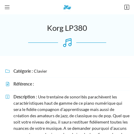


28 place De Gaulle
27190 Conches-en-Ouche
02 76 12 44 84
Korg LP380
Catégorie :
Clavier

Référence :

Adresse email de réception

Description :
Une trentaine de sonorités parachèvent les

caractéristiques haut de gamme de ce piano numérique qui
sera le fidèle compagnon d’apprentissage mais aussi de
Recopier le code ci-contre

création des amateurs de jazz, de classique ou de pop. Quel que
Rafraîchir le captcha
soit votre niveau de jeu, il saura restituer fidèlement toutes les

nuances de votre musique. A se demander pourquoi d’aucuns