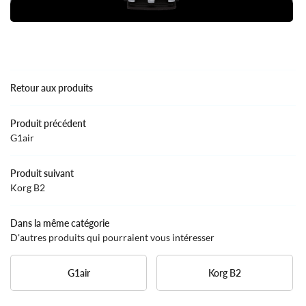
ACCUEIL
ATELIER
OLE DE MUSIQUE
02 76 12 44 8
Retour aux produits
GUE & INSTRUMENTS
Produit précédent
Rejoignez-nous
G1air
AVIS
Produit suivant
ACTUALITÉS
Korg B2
Restez infor
CONTACT
Dans la même catégorie
INSCRIPTION NEWS
D'autres produits qui pourraient vous intéresser
G1air
Korg B2