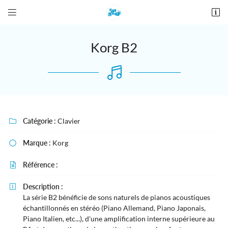


28 place De Gaulle
27190 Conches-en-Ouche
02 76 12 44 84
Korg B2
Catégorie :
Clavier

Marque :
Korg

Adresse email de réception

Référence :

Recopier le code ci-contre
Description :


La série B2 bénéficie de sons naturels de pianos acoustiques
Rafraîchir le captcha
échantillonnés en stéréo (Piano Allemand, Piano Japonais,

Piano Italien, etc...), d'une amplification interne supérieure au