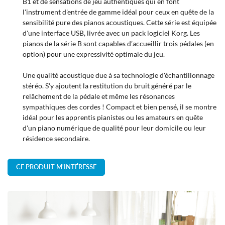
B1 et de sensations de jeu authentiques qui en font
l'instrument d'entrée de gamme idéal pour ceux en quête de la
sensibilité pure des pianos acoustiques. Cette série est équipée
d'une interface USB, livrée avec un pack logiciel Korg. Les
pianos de la série B sont capables d’accueillir trois pédales (en
En cochant cette case, vous consentez à recevoir nos propositions commerciales à
option) pour une expressivité optimale du jeu.
l'adresse email indiqué ci-dessus. Vous pouvez vous désinscrire à tout moment en
utilisant
le formulaire de désinscription
.
Une qualité acoustique due à sa technologie d'échantillonnage
INSCRIPTION
stéréo. S'y ajoutent la restitution du bruit généré par le
relâchement de la pédale et même les résonances
sympathiques des cordes ! Compact et bien pensé, il se montre
idéal pour les apprentis pianistes ou les amateurs en quête
d'un piano numérique de qualité pour leur domicile ou leur
résidence secondaire.
CE PRODUIT M'INTÉRESSE