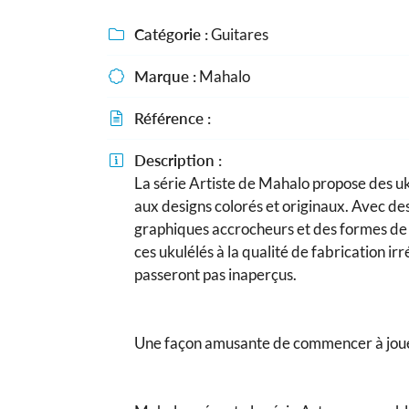
Recopier le code ci-contre

Catégorie :
Guitares

Rafraîchir le captcha

Marque :
Mahalo

En cochant cette case, vous consentez à recevoir nos propositions comme
Référence :
l'adresse email indiqué ci-dessus. Vous pouvez vous désinscrire à tout m

utilisant
le formulaire de désinscription
.
Description :

INSCRIPTION
La série Artiste de Mahalo propose des u
aux designs colorés et originaux. Avec de
graphiques accrocheurs et des formes de
ces ukulélés à la qualité de fabrication i
passeront pas inaperçus.
Une façon amusante de commencer à jouer