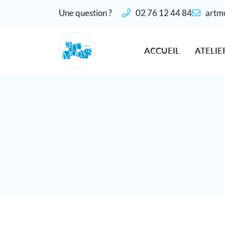
Une question ?
02 76 12 44 84
28 place De Gaulle
27190 Conches-en-Ouche
ACCUEIL
ATELIE
02 76 12 44 84
Adresse email de réception
