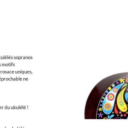
rciales à
oment en
kulélés sopranos
s motifs
 rosace uniques,
rréprochable ne
 du ukulélé !