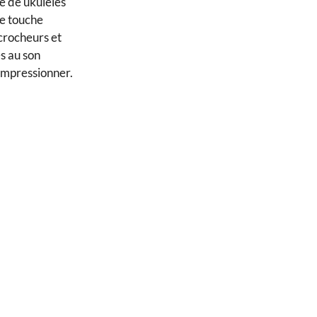
e de ukulélés
ne touche
crocheurs et
s au son
impressionner.