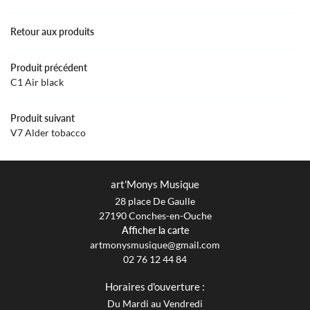
OLE DE MUSIQUE
02 76 12 44 8
Retour aux produits
GUE & INSTRUMENTS
Rejoignez-nous
Produit précédent
AVIS
C1 Air black
ACTUALITÉS
Produit suivant
Restez infor
V7 Alder tobacco
CONTACT
INSCRIPTION NEWS
art'Monys Musique
28 place De Gaulle
27190 Conches-en-Ouche
Afficher la carte
02 76 12 44 84
Horaires d'ouverture :
Du Mardi au Vendredi