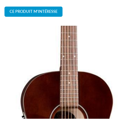
CE PRODUIT M'INTÉRESSE
En cochant cette case, vous consentez à recevoir nos propositions commerciales à
l'adresse email indiqué ci-dessus. Vous pouvez vous désinscrire à tout moment en
utilisant
le formulaire de désinscription
.
INSCRIPTION
Une question 
ACCUEIL
ATELIER