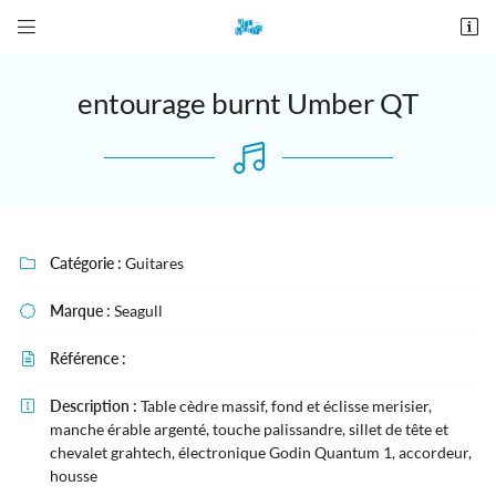


28 place De Gaulle
27190 Conches-en-Ouche
02 76 12 44 84
entourage burnt Umber QT
Catégorie :
Guitares

Marque :
Seagull

Adresse email de réception

Référence :

Recopier le code ci-contre
Description :
Table cèdre massif, fond et éclisse merisier,


manche érable argenté, touche palissandre, sillet de tête et
Rafraîchir le captcha
chevalet grahtech, électronique Godin Quantum 1, accordeur,

housse