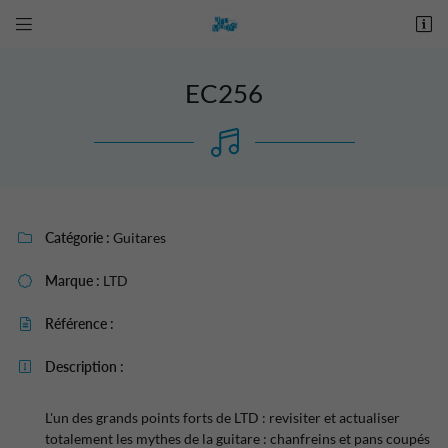


28 place De Gaulle
27190 Conches-en-Ouche
02 76 12 44 84
EC256
Catégorie :
Guitares

Marque :
LTD

Adresse email de réception

Référence :

Recopier le code ci-contre
Description :


Rafraîchir le captcha

L'un des grands points forts de LTD : revisiter et actualiser
totalement les mythes de la guitare : chanfreins et pans coupés