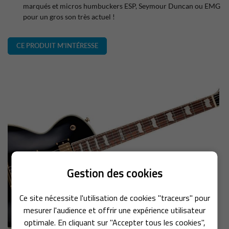
marqués et micros humbuckers ESP, Seymour Duncan ou EMG
pour un gros son très actuel !
CE PRODUIT M'INTÉRESSE
En cochant cette case, vous consentez à recevoir nos propositions commerciales à
l'adresse email indiqué ci-dessus. Vous pouvez vous désinscrire à tout moment en
utilisant
le formulaire de désinscription
.
INSCRIPTION
Gestion des cookies
Une question 
ACCUEIL
Ce site nécessite l'utilisation de cookies "traceurs" pour
mesurer l'audience et offrir une expérience utilisateur
ATELIER
optimale. En cliquant sur "Accepter tous les cookies",