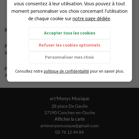
vous consentez à leur utilisation. Vous pouvez à tout
OLE DE MUSIQUE
02 76 12 44 8
moment personnaliser vos choix concernant l'utilisation
de chaque cookie sur
notre page dédiée
.
GUE & INSTRUMENTS
Rejoignez-nous
Retour aux produits
Accepter tous les cookies
AVIS
Refuser les cookies optionnels
Produit précédent
Iberia C5-CE BK
ACTUALITÉS
Personnaliser mes choix
Restez infor
Produit suivant
Consultez notre
politique de confidentialité
pour en savoir plus.
CONTACT
Acus One For string 6T Wood
INSCRIPTION NEWS
art'Monys Musique
28 place De Gaulle
27190 Conches-en-Ouche
Afficher la carte
02 76 12 44 84