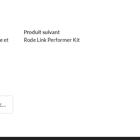
Produit suivant
e et
Rode Link Performer Kit
Rode S1 microphone de scène et studio