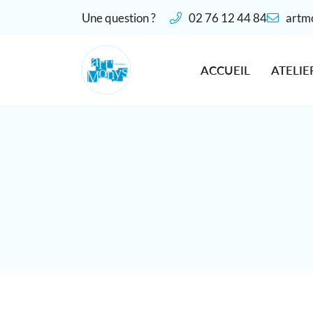
Une question ?
02 76 12 44 84
28 place De Gaulle
27190 Conches-en-Ouche
ACCUEIL
ATELIE
02 76 12 44 84
Adresse email de réception
