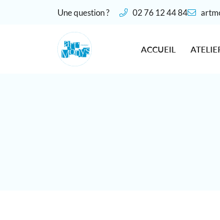
Une question ?
02 76 12 44 84
28 place De Gaulle
27190 Conches-en-Ouche
ACCUEIL
ATELIE
02 76 12 44 84
Adresse email de réception
