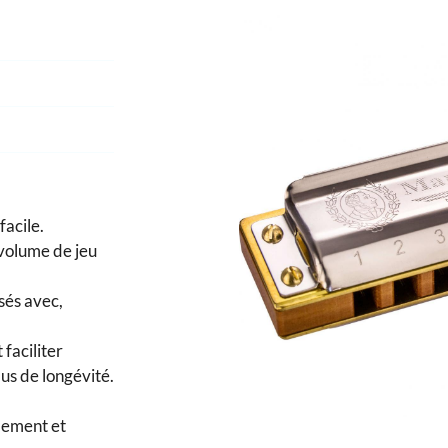
rciales à
oment en
facile.
 volume de jeu
sés avec,
 faciliter
lus de longévité.
lement et