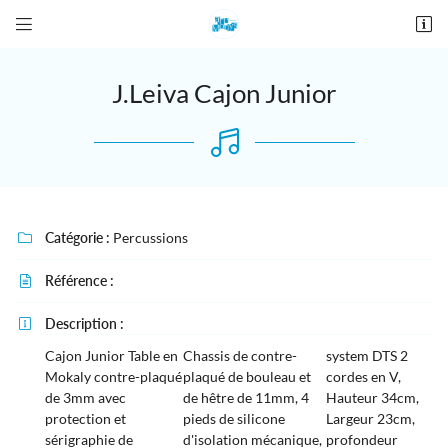


28 place De Gaulle
27190 Conches-en-Ouche
02 76 12 44 84
J.Leiva Cajon Junior
Catégorie :
Percussions

Référence :

Adresse email de réception

Description :

Cajon Junior Table en
Chassis de contre-
system DTS 2
Recopier le code ci-contre

Mokaly contre-plaqué
plaqué de bouleau et
cordes en V,
de 3mm avec
de hêtre de 11mm, 4
Hauteur 34cm,
Rafraîchir le captcha

protection et
pieds de silicone
Largeur 23cm,
sérigraphie de
d'isolation mécanique,
profondeur