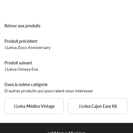
ATELIER
Retour aux produits
OLE DE MUSIQUE
02 76 12 44 8
Produit précédent
GUE & INSTRUMENTS
J.Leiva Zoco Anniversary
Rejoignez-nous
AVIS
Produit suivant
J.Leiva Omeya Evo
ACTUALITÉS
Restez infor
Dans la même catégorie
CONTACT
D'autres produits qui pourraient vous intéresser
INSCRIPTION NEWS
J.Leiva Médina Vintage
J.Leiva Cajon Easy Kit