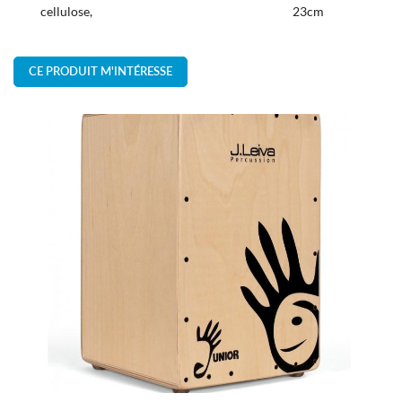
cellulose,
23cm
CE PRODUIT M'INTÉRESSE
En cochant cette case, vous consentez à recevoir nos propositions commerciales à
l'adresse email indiqué ci-dessus. Vous pouvez vous désinscrire à tout moment en
utilisant
le formulaire de désinscription
.
INSCRIPTION
Une question 
ACCUEIL