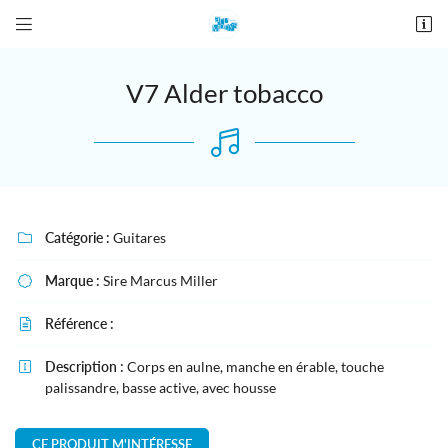


28 place De Gaulle
27190 Conches-en-Ouche
02 76 12 44 84
V7 Alder tobacco
Catégorie :
Guitares

Marque :
Sire Marcus Miller

Adresse email de réception

Référence :

Recopier le code ci-contre
Description :
Corps en aulne, manche en érable, touche


palissandre, basse active, avec housse
Rafraîchir le captcha

CE PRODUIT M'INTÉRESSE