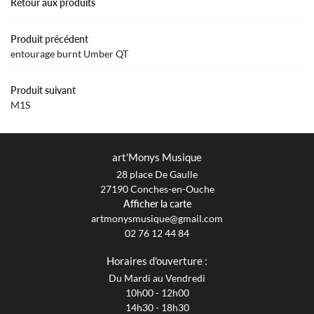
Retour aux produits
GUE & INSTRUMENTS
Rejoignez-nous
Produit précédent
entourage burnt Umber QT
AVIS
Produit suivant
ACTUALITÉS
M1S
Restez infor
CONTACT
INSCRIPTION NEWS
art'Monys Musique
28 place De Gaulle
27190 Conches-en-Ouche
Afficher la carte
02 76 12 44 84
Horaires d'ouverture :
Du Mardi au Vendredi
10h00 - 12h00
14h30 - 18h30